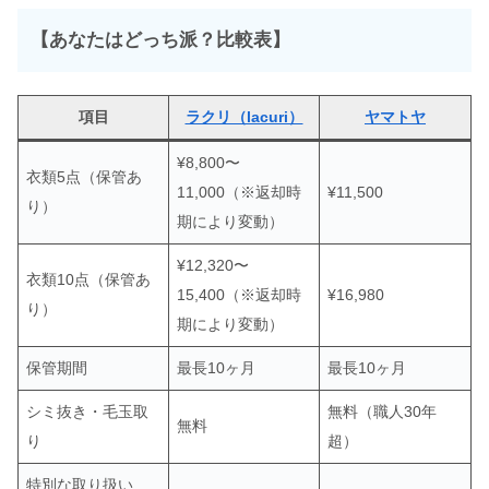
【あなたはどっち派？比較表】
項目
ラクリ（lacuri）
ヤマトヤ
¥8,800〜
衣類5点（保管あ
11,000（※返却時
¥11,500
り）
期により変動）
¥12,320〜
衣類10点（保管あ
15,400（※返却時
¥16,980
り）
期により変動）
保管期間
最長10ヶ月
最長10ヶ月
シミ抜き・毛玉取
無料（職人30年
無料
り
超）
特別な取り扱い