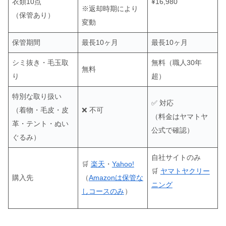
衣類10点
¥16,980
※返却時期により
（保管あり）
変動
保管期間
最長10ヶ月
最長10ヶ月
シミ抜き・毛玉取
無料（職人30年
無料
り
超）
特別な取り扱い
✅ 対応
（着物・毛皮・皮
❌ 不可
（料金はヤマトヤ
革・テント・ぬい
公式で確認）
ぐるみ）
自社サイトのみ
🛒
楽天
・
Yahoo!
🛒
ヤマトヤクリー
購入先
（
Amazonは保管な
ニング
しコースのみ
）