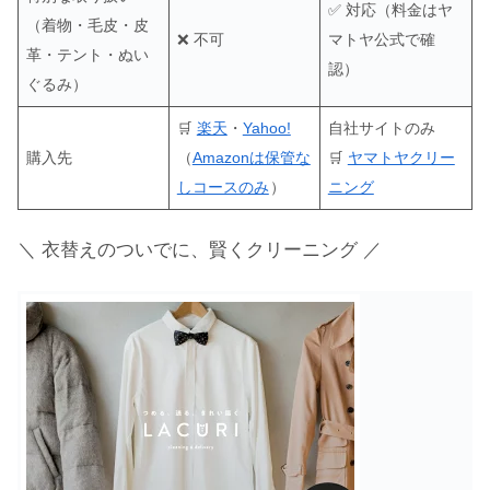
✅ 対応（料金はヤ
（着物・毛皮・皮
❌ 不可
マトヤ公式で確
革・テント・ぬい
認）
ぐるみ）
🛒
楽天
・
Yahoo!
自社サイトのみ
購入先
（
Amazonは保管な
🛒
ヤマトヤクリー
しコースのみ
）
ニング
＼ 衣替えのついでに、賢くクリーニング ／