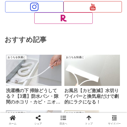
おすすめ記事
おうちを快適に
おうちを快適に
洗濯機の下 掃除どうして
お風呂【カビ激減】水切り
る？【3選】防水パン・隙
ワイパーと換気扇だけで劇
間のホコリ・カビ・ニオイ
的にラクになる！
を撃退
おうちを快適に
おうちを快適に
ホーム
シェア
目次へ
トップ
サイドバー