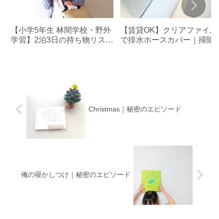
【賃貸OK】クリアファイル
【小学5年生 林間学校・野外
で排水ホースカバー｜掃除
学習】2泊3日の持ち物リスト
カビ対策に◎100均でもOK
｜実体験から写真付きで紹
介！
Christmas｜秘密のエピソード
俺の寝かしつけ｜秘密のエピソード