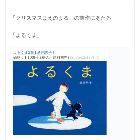
「クリスマスまえのよる」の前作にあたる
「よるくま」
よるくま2版 [ 酒井駒子 ]
価格：1,100円（税込、送料無料)
(2025/12/17時点)